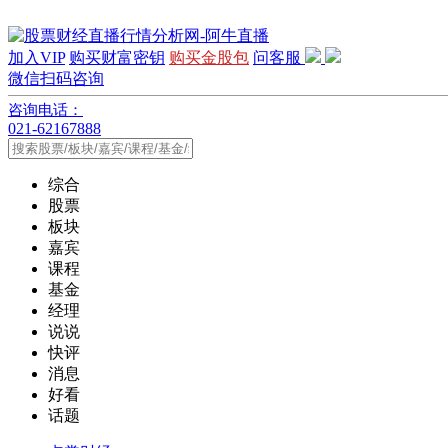
加入VIP
购买财富密钥
购买金股包
问客服
微信扫码咨询
咨询电话：
021-62167888
综合
股票
板块
嘉宾
课程
基金
经理
说说
快评
消息
好看
话题