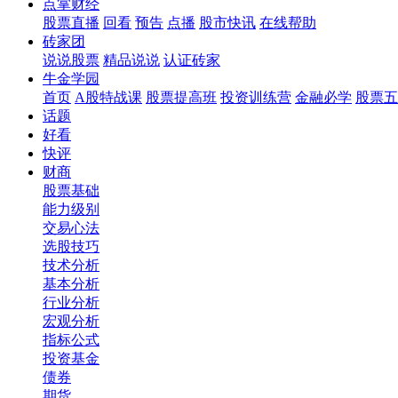
点掌财经
股票直播
回看
预告
点播
股市快讯
在线帮助
砖家团
说说股票
精品说说
认证砖家
牛金学园
首页
A股特战课
股票提高班
投资训练营
金融必学
股票五
话题
好看
快评
财商
股票基础
能力级别
交易心法
选股技巧
技术分析
基本分析
行业分析
宏观分析
指标公式
投资基金
债券
期货