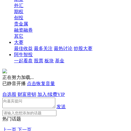
外汇
期权
创投
贵金属
融资融券
其它
大赛
最佳收益
最多关注
最热讨论
炒股大赛
阿牛智投
一起看盘
股票
板块
基金
正在努力加载
.
.
.
已静音开播
点击恢复音量
自选股
财富密钥
加入/续费VIP
发送
热门话题
上一页
下一页