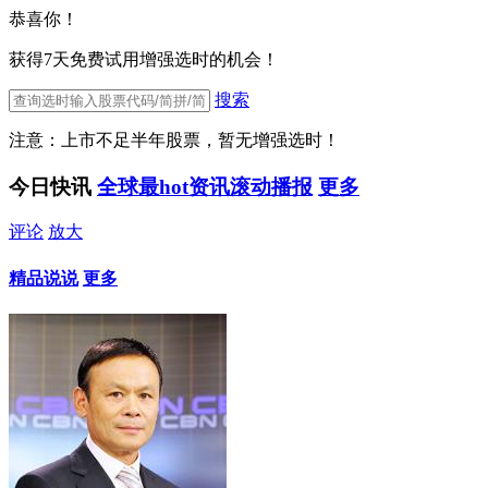
恭喜你！
获得7天免费试用增强选时的机会！
搜索
注意：上市不足半年股票，暂无增强选时！
今日快讯
全球最hot资讯滚动播报
更多
评论
放大
精品说说
更多