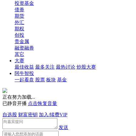
投资基金
债券
期货
外汇
期权
创投
贵金属
融资融券
其它
大赛
最佳收益
最多关注
最热讨论
炒股大赛
阿牛智投
一起看盘
股票
板块
基金
正在努力加载
.
.
.
已静音开播
点击恢复音量
自选股
财富密钥
加入/续费VIP
发送