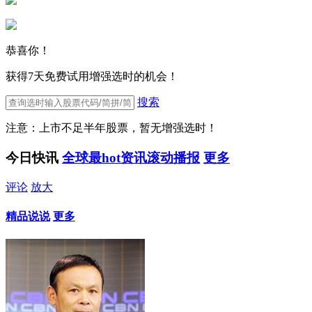
恭喜你！
获得7天免费试用增强选时的机会！
搜索
注意：上市不足半年股票，暂无增强选时！
今日快讯
全球最hot资讯滚动播报
更多
评论
放大
精品说说
更多