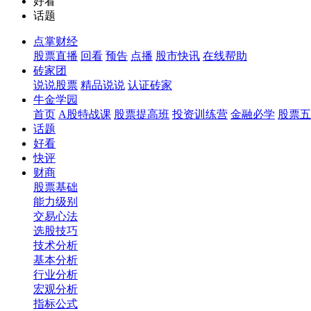
好看
话题
点掌财经
股票直播
回看
预告
点播
股市快讯
在线帮助
砖家团
说说股票
精品说说
认证砖家
牛金学园
首页
A股特战课
股票提高班
投资训练营
金融必学
股票五
话题
好看
快评
财商
股票基础
能力级别
交易心法
选股技巧
技术分析
基本分析
行业分析
宏观分析
指标公式