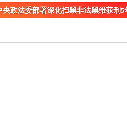
中央政法委部署深化扫黑
非法黑维获刑5