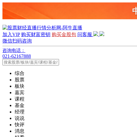
加入VIP
购买财富密钥
购买金股包
问客服
微信扫码咨询
咨询电话：
021-62167888
综合
股票
板块
嘉宾
课程
基金
经理
说说
快评
消息