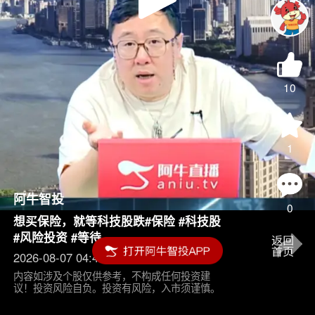
Play
Video
10
1
阿牛智投
0
想买保险，就等科技股跌#保险 #科技股
#风险投资 #等待
2026-08-07 04:45
内容如涉及个股仅供参考，不构成任何投资建
议！投资风险自负。投资有风险，入市须谨慎。