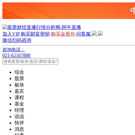
加入VIP
购买财富密钥
购买金股包
问客服
微信扫码咨询
咨询电话：
021-62167888
综合
股票
板块
嘉宾
课程
基金
经理
说说
快评
消息