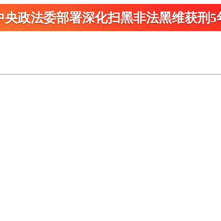
中央政法委部署深化扫黑
非法黑维获刑5