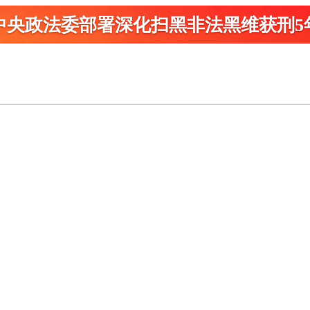
中央政法委部署深化扫黑
非法黑维获刑5