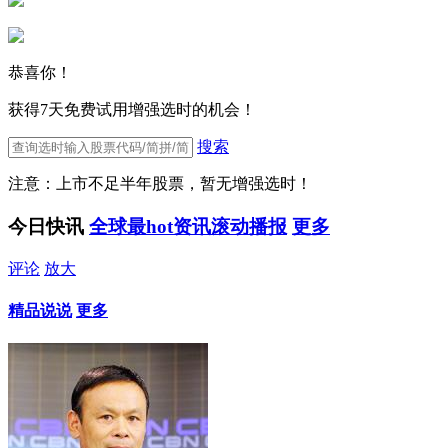
恭喜你！
获得7天免费试用增强选时的机会！
搜索
注意：上市不足半年股票，暂无增强选时！
今日快讯
全球最hot资讯滚动播报
更多
评论
放大
精品说说
更多