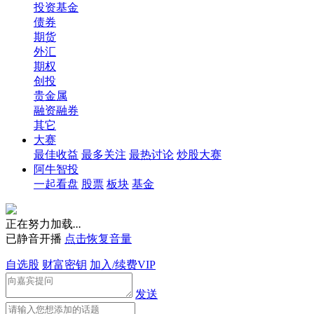
投资基金
债券
期货
外汇
期权
创投
贵金属
融资融券
其它
大赛
最佳收益
最多关注
最热讨论
炒股大赛
阿牛智投
一起看盘
股票
板块
基金
正在努力加载
.
.
.
已静音开播
点击恢复音量
自选股
财富密钥
加入/续费VIP
发送