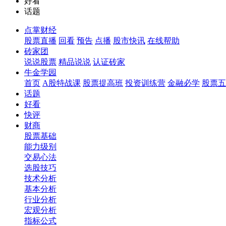
好看
话题
点掌财经
股票直播
回看
预告
点播
股市快讯
在线帮助
砖家团
说说股票
精品说说
认证砖家
牛金学园
首页
A股特战课
股票提高班
投资训练营
金融必学
股票五
话题
好看
快评
财商
股票基础
能力级别
交易心法
选股技巧
技术分析
基本分析
行业分析
宏观分析
指标公式