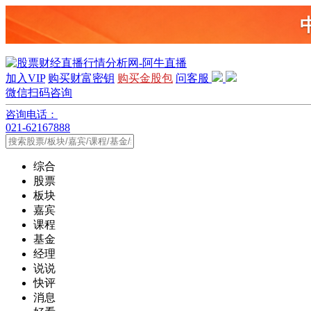
加入VIP
购买财富密钥
购买金股包
问客服
微信扫码咨询
咨询电话：
021-62167888
综合
股票
板块
嘉宾
课程
基金
经理
说说
快评
消息