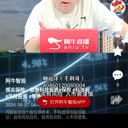
10
1
阿牛智投
0
想买保险，就等科技股跌#保险 #科技股
#风险投资 #等待
2026-08-07 04:45
内容如涉及个股仅供参考，不构成任何投资建
议！投资风险自负。投资有风险，入市须谨慎。