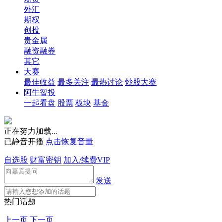
外汇
期权
创投
贵金属
融资融券
其它
大赛
最佳收益
最多关注
最热讨论
炒股大赛
阿牛智投
一起看盘
股票
板块
基金
正在努力加载
.
.
.
已静音开播
点击恢复音量
自选股
财富密钥
加入/续费VIP
发送
热门话题
上一页
下一页