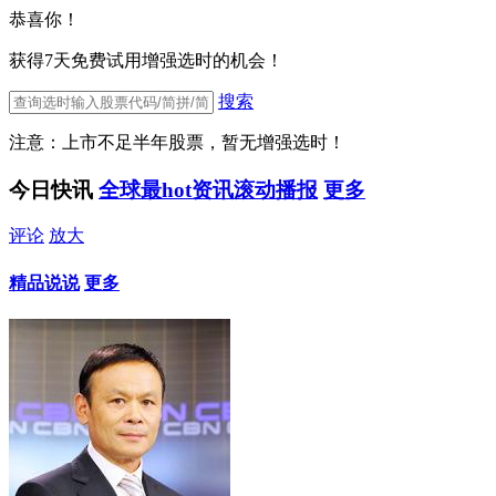
恭喜你！
获得7天免费试用增强选时的机会！
搜索
注意：上市不足半年股票，暂无增强选时！
今日快讯
全球最hot资讯滚动播报
更多
评论
放大
精品说说
更多