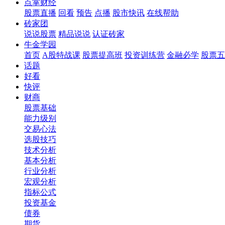
点掌财经
股票直播
回看
预告
点播
股市快讯
在线帮助
砖家团
说说股票
精品说说
认证砖家
牛金学园
首页
A股特战课
股票提高班
投资训练营
金融必学
股票五
话题
好看
快评
财商
股票基础
能力级别
交易心法
选股技巧
技术分析
基本分析
行业分析
宏观分析
指标公式
投资基金
债券
期货