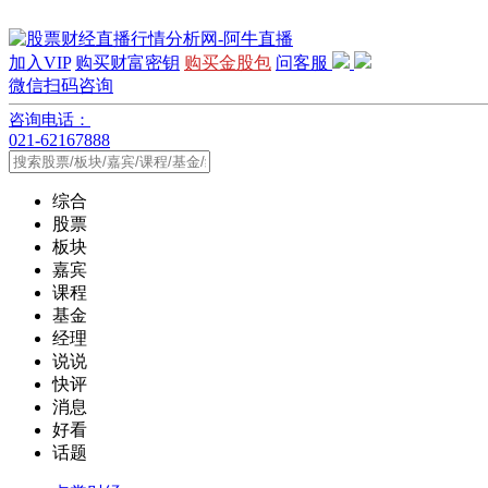
加入VIP
购买财富密钥
购买金股包
问客服
微信扫码咨询
咨询电话：
021-62167888
综合
股票
板块
嘉宾
课程
基金
经理
说说
快评
消息
好看
话题