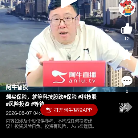
Play
Video
12
1
阿牛智投
0
想买保险，就等科技股跌#保险 #科技股
#风险投资 #等待
2026-08-07 04:45
内容如涉及个股仅供参考，不构成任何投资建
议！投资风险自负。投资有风险，入市须谨慎。