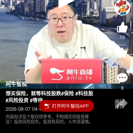
Play
Video
10
1
阿牛智投
0
想买保险，就等科技股跌#保险 #科技股
#风险投资 #等待
2026-08-07 04:45
内容如涉及个股仅供参考，不构成任何投资建
议！投资风险自负。投资有风险，入市须谨慎。