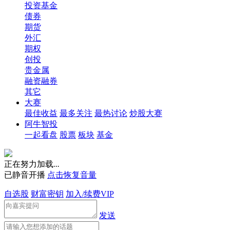
投资基金
债券
期货
外汇
期权
创投
贵金属
融资融券
其它
大赛
最佳收益
最多关注
最热讨论
炒股大赛
阿牛智投
一起看盘
股票
板块
基金
正在努力加载
.
.
.
已静音开播
点击恢复音量
自选股
财富密钥
加入/续费VIP
发送