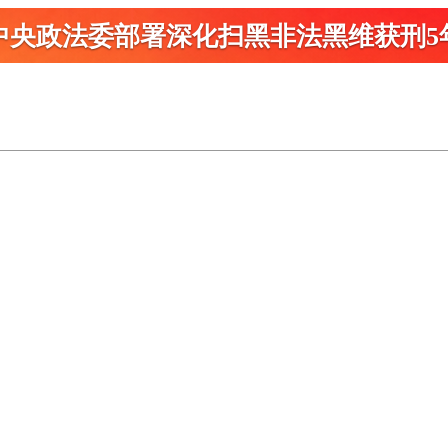
中央政法委部署深化扫黑
非法黑维获刑5