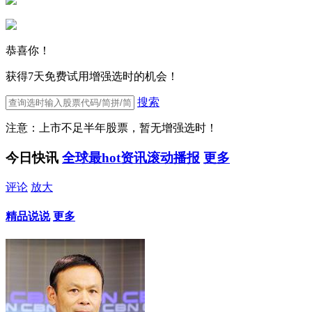
恭喜你！
获得7天免费试用增强选时的机会！
搜索
注意：上市不足半年股票，暂无增强选时！
今日快讯
全球最hot资讯滚动播报
更多
评论
放大
精品说说
更多