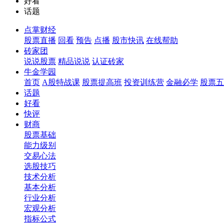
好看
话题
点掌财经
股票直播
回看
预告
点播
股市快讯
在线帮助
砖家团
说说股票
精品说说
认证砖家
牛金学园
首页
A股特战课
股票提高班
投资训练营
金融必学
股票五
话题
好看
快评
财商
股票基础
能力级别
交易心法
选股技巧
技术分析
基本分析
行业分析
宏观分析
指标公式