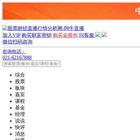
加入VIP
购买财富密钥
购买金股包
问客服
微信扫码咨询
咨询电话：
021-62167888
综合
股票
板块
嘉宾
课程
基金
经理
说说
快评
消息