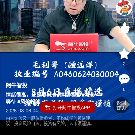
3
2
阿牛智投
0
情绪很高，还是要减仓#情绪很高 #减仓
等待 #风险投资
2026-08-06 04:55
内容如涉及个股仅供参考，不构成任何投资建
议！投资风险自负。投资有风险，入市须谨慎。