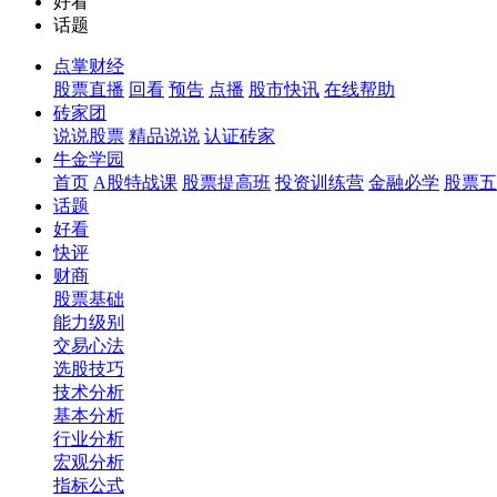
好看
话题
点掌财经
股票直播
回看
预告
点播
股市快讯
在线帮助
砖家团
说说股票
精品说说
认证砖家
牛金学园
首页
A股特战课
股票提高班
投资训练营
金融必学
股票五
话题
好看
快评
财商
股票基础
能力级别
交易心法
选股技巧
技术分析
基本分析
行业分析
宏观分析
指标公式