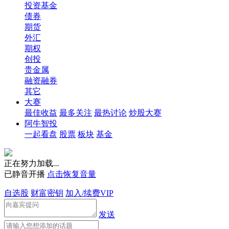
投资基金
债券
期货
外汇
期权
创投
贵金属
融资融券
其它
大赛
最佳收益
最多关注
最热讨论
炒股大赛
阿牛智投
一起看盘
股票
板块
基金
正在努力加载
.
.
.
已静音开播
点击恢复音量
自选股
财富密钥
加入/续费VIP
发送