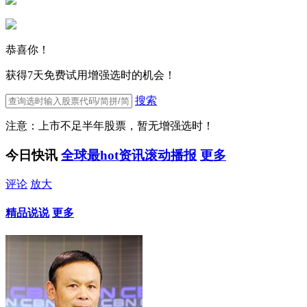
恭喜你！
获得7天免费试用增强选时的机会！
搜索
注意：上市不足半年股票，暂无增强选时！
今日快讯
全球最hot资讯滚动播报
更多
评论
放大
精品说说
更多