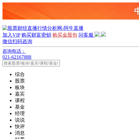
加入VIP
购买财富密钥
购买金股包
问客服
微信扫码咨询
咨询电话：
021-62167888
综合
股票
板块
嘉宾
课程
基金
经理
说说
快评
消息