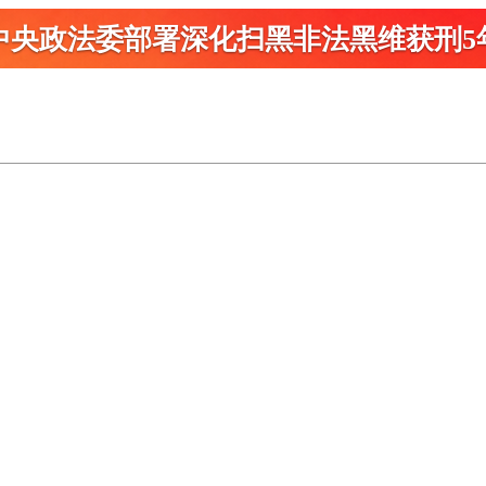
中央政法委部署深化扫黑
非法黑维获刑5