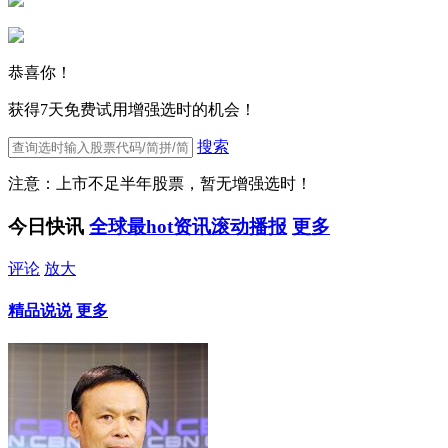
恭喜你！
获得7天免费试用增强选时的机会！
搜索
注意：上市不足半年股票，暂无增强选时！
今日快讯
全球最hot资讯滚动播报
更多
评论
放大
精品说说
更多