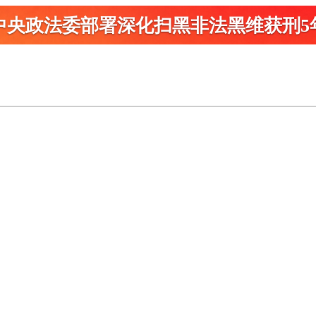
中央政法委部署深化扫黑
非法黑维获刑5