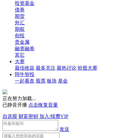
投资基金
债券
期货
外汇
期权
创投
贵金属
融资融券
其它
大赛
最佳收益
最多关注
最热讨论
炒股大赛
阿牛智投
一起看盘
股票
板块
基金
正在努力加载
.
.
.
已静音开播
点击恢复音量
自选股
财富密钥
加入/续费VIP
发送