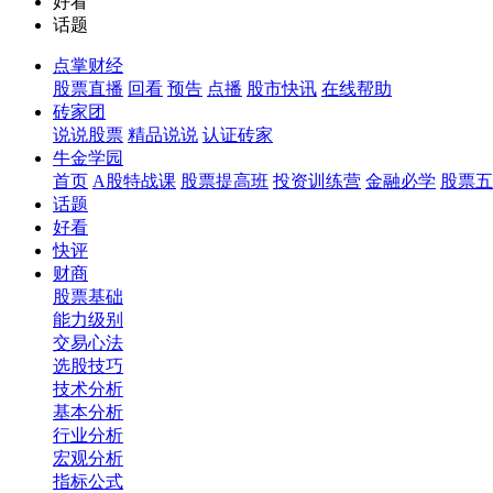
好看
话题
点掌财经
股票直播
回看
预告
点播
股市快讯
在线帮助
砖家团
说说股票
精品说说
认证砖家
牛金学园
首页
A股特战课
股票提高班
投资训练营
金融必学
股票五
话题
好看
快评
财商
股票基础
能力级别
交易心法
选股技巧
技术分析
基本分析
行业分析
宏观分析
指标公式