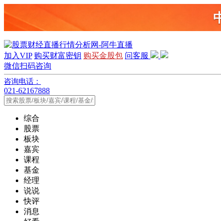
加入VIP
购买财富密钥
购买金股包
问客服
微信扫码咨询
咨询电话：
021-62167888
综合
股票
板块
嘉宾
课程
基金
经理
说说
快评
消息