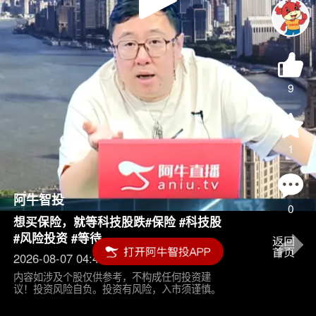
Play
Video
9
1
阿牛智投
0
想买保险，就等科技股跌#保险 #科技股
#风险投资 #等待
2026-08-07 04:45
内容如涉及个股仅供参考，不构成任何投资建
议！投资风险自负。投资有风险，入市须谨慎。