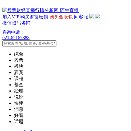
加入VIP
购买财富密钥
购买金股包
问客服
微信扫码咨询
咨询电话：
021-62167888
综合
股票
板块
嘉宾
课程
基金
经理
说说
快评
消息
好看
话题