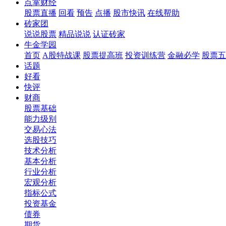
点掌财经
股票直播
回看
预告
点播
股市快讯
在线帮助
砖家团
说说股票
精品说说
认证砖家
牛金学园
首页
A股特战课
股票提高班
投资训练营
金融必学
股票五
话题
好看
快评
财商
股票基础
能力级别
交易心法
选股技巧
技术分析
基本分析
行业分析
宏观分析
指标公式
投资基金
债券
期货