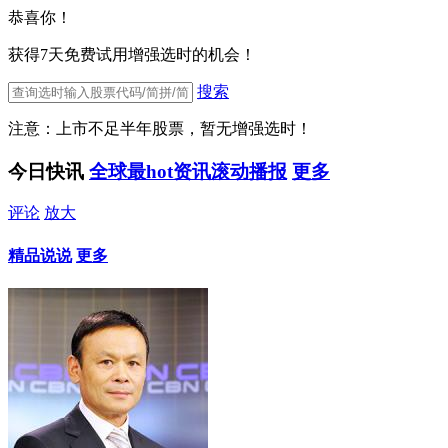
恭喜你！
获得7天免费试用增强选时的机会！
搜索
注意：上市不足半年股票，暂无增强选时！
今日快讯
全球最hot资讯滚动播报
更多
评论
放大
精品说说
更多