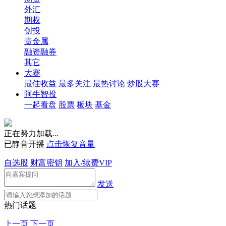
外汇
期权
创投
贵金属
融资融券
其它
大赛
最佳收益
最多关注
最热讨论
炒股大赛
阿牛智投
一起看盘
股票
板块
基金
正在努力加载
.
.
.
已静音开播
点击恢复音量
自选股
财富密钥
加入/续费VIP
发送
热门话题
上一页
下一页