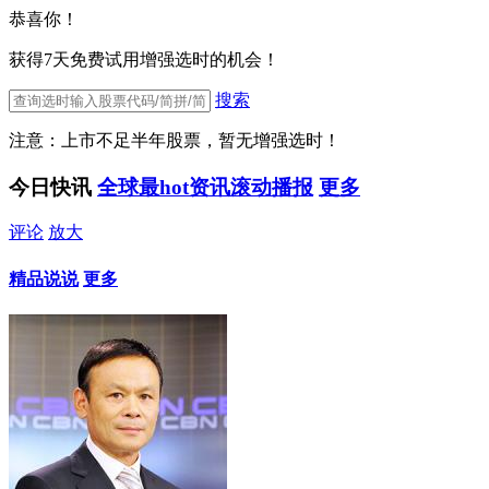
恭喜你！
获得7天免费试用增强选时的机会！
搜索
注意：上市不足半年股票，暂无增强选时！
今日快讯
全球最hot资讯滚动播报
更多
评论
放大
精品说说
更多