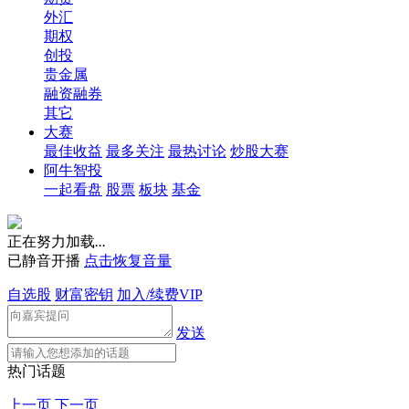
外汇
期权
创投
贵金属
融资融券
其它
大赛
最佳收益
最多关注
最热讨论
炒股大赛
阿牛智投
一起看盘
股票
板块
基金
正在努力加载
.
.
.
已静音开播
点击恢复音量
自选股
财富密钥
加入/续费VIP
发送
热门话题
上一页
下一页