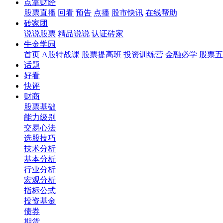
点掌财经
股票直播
回看
预告
点播
股市快讯
在线帮助
砖家团
说说股票
精品说说
认证砖家
牛金学园
首页
A股特战课
股票提高班
投资训练营
金融必学
股票五
话题
好看
快评
财商
股票基础
能力级别
交易心法
选股技巧
技术分析
基本分析
行业分析
宏观分析
指标公式
投资基金
债券
期货