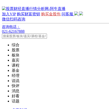
加入VIP
购买财富密钥
购买金股包
问客服
微信扫码咨询
咨询电话：
021-62167888
综合
股票
板块
嘉宾
课程
基金
经理
说说
快评
消息
好看
话题