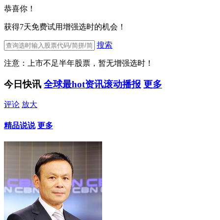
恭喜你！
获得7天免费试用增强选时的机会！
搜索
注意：上市不足半年股票，暂无增强选时！
今日快讯
全球最hot资讯滚动播报
更多
评论
放大
精品说说
更多