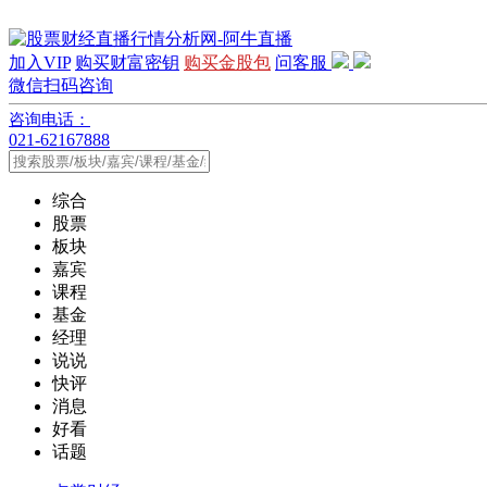
加入VIP
购买财富密钥
购买金股包
问客服
微信扫码咨询
咨询电话：
021-62167888
综合
股票
板块
嘉宾
课程
基金
经理
说说
快评
消息
好看
话题