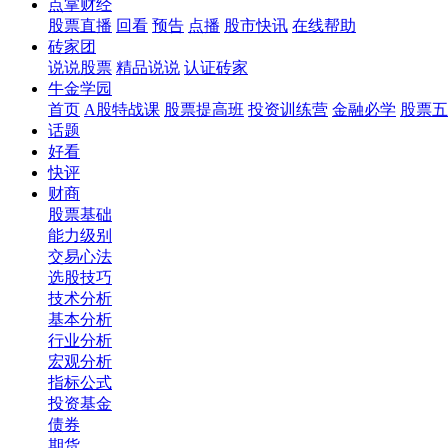
点掌财经
股票直播
回看
预告
点播
股市快讯
在线帮助
砖家团
说说股票
精品说说
认证砖家
牛金学园
首页
A股特战课
股票提高班
投资训练营
金融必学
股票五
话题
好看
快评
财商
股票基础
能力级别
交易心法
选股技巧
技术分析
基本分析
行业分析
宏观分析
指标公式
投资基金
债券
期货