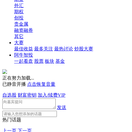
外汇
期权
创投
贵金属
融资融券
其它
大赛
最佳收益
最多关注
最热讨论
炒股大赛
阿牛智投
一起看盘
股票
板块
基金
正在努力加载
.
.
.
已静音开播
点击恢复音量
自选股
财富密钥
加入/续费VIP
发送
热门话题
上一页
下一页