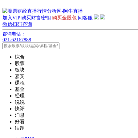
加入VIP
购买财富密钥
购买金股包
问客服
微信扫码咨询
咨询电话：
021-62167888
综合
股票
板块
嘉宾
课程
基金
经理
说说
快评
消息
好看
话题