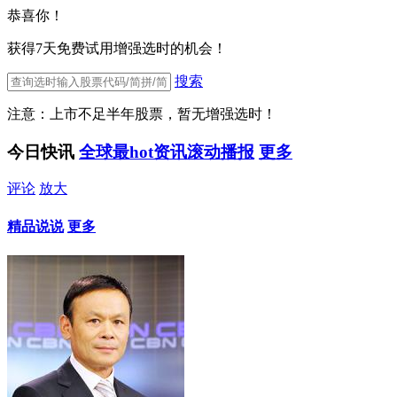
恭喜你！
获得7天免费试用增强选时的机会！
搜索
注意：上市不足半年股票，暂无增强选时！
今日快讯
全球最hot资讯滚动播报
更多
评论
放大
精品说说
更多