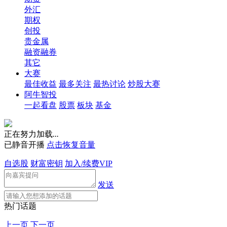
外汇
期权
创投
贵金属
融资融券
其它
大赛
最佳收益
最多关注
最热讨论
炒股大赛
阿牛智投
一起看盘
股票
板块
基金
正在努力加载
.
.
.
已静音开播
点击恢复音量
自选股
财富密钥
加入/续费VIP
发送
热门话题
上一页
下一页