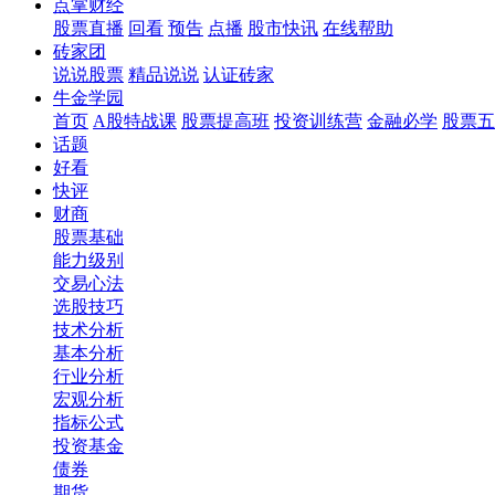
点掌财经
股票直播
回看
预告
点播
股市快讯
在线帮助
砖家团
说说股票
精品说说
认证砖家
牛金学园
首页
A股特战课
股票提高班
投资训练营
金融必学
股票五
话题
好看
快评
财商
股票基础
能力级别
交易心法
选股技巧
技术分析
基本分析
行业分析
宏观分析
指标公式
投资基金
债券
期货