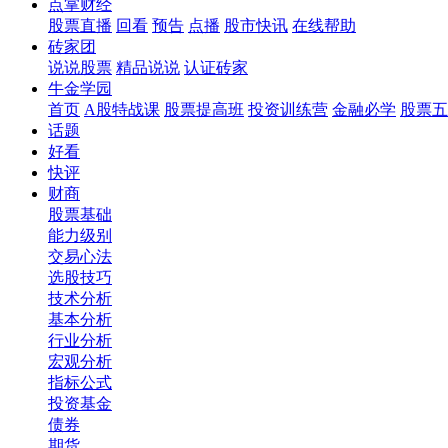
点掌财经
股票直播
回看
预告
点播
股市快讯
在线帮助
砖家团
说说股票
精品说说
认证砖家
牛金学园
首页
A股特战课
股票提高班
投资训练营
金融必学
股票五
话题
好看
快评
财商
股票基础
能力级别
交易心法
选股技巧
技术分析
基本分析
行业分析
宏观分析
指标公式
投资基金
债券
期货