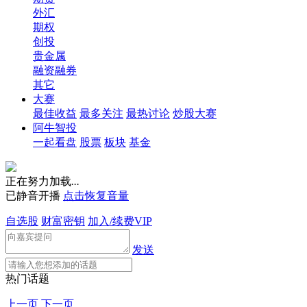
外汇
期权
创投
贵金属
融资融券
其它
大赛
最佳收益
最多关注
最热讨论
炒股大赛
阿牛智投
一起看盘
股票
板块
基金
正在努力加载
.
.
.
已静音开播
点击恢复音量
自选股
财富密钥
加入/续费VIP
发送
热门话题
上一页
下一页