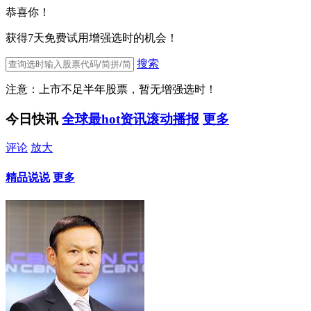
恭喜你！
获得7天免费试用增强选时的机会！
搜索
注意：上市不足半年股票，暂无增强选时！
今日快讯
全球最hot资讯滚动播报
更多
评论
放大
精品说说
更多