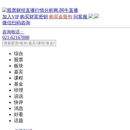
加入VIP
购买财富密钥
购买金股包
问客服
微信扫码咨询
咨询电话：
021-62167888
综合
股票
板块
嘉宾
课程
基金
经理
说说
快评
消息
好看
话题