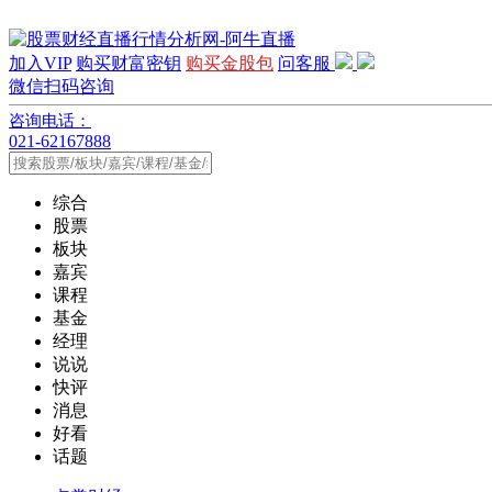
加入VIP
购买财富密钥
购买金股包
问客服
微信扫码咨询
咨询电话：
021-62167888
综合
股票
板块
嘉宾
课程
基金
经理
说说
快评
消息
好看
话题