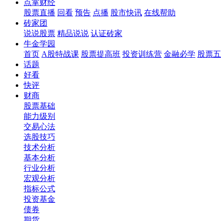
点掌财经
股票直播
回看
预告
点播
股市快讯
在线帮助
砖家团
说说股票
精品说说
认证砖家
牛金学园
首页
A股特战课
股票提高班
投资训练营
金融必学
股票五
话题
好看
快评
财商
股票基础
能力级别
交易心法
选股技巧
技术分析
基本分析
行业分析
宏观分析
指标公式
投资基金
债券
期货