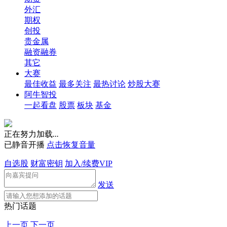
外汇
期权
创投
贵金属
融资融券
其它
大赛
最佳收益
最多关注
最热讨论
炒股大赛
阿牛智投
一起看盘
股票
板块
基金
正在努力加载
.
.
.
已静音开播
点击恢复音量
自选股
财富密钥
加入/续费VIP
发送
热门话题
上一页
下一页