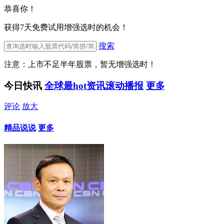
恭喜你！
获得7天免费试用增强选时的机会！
搜索
注意：上市不足半年股票，暂无增强选时！
今日快讯
全球最hot资讯滚动播报
更多
评论
放大
精品说说
更多