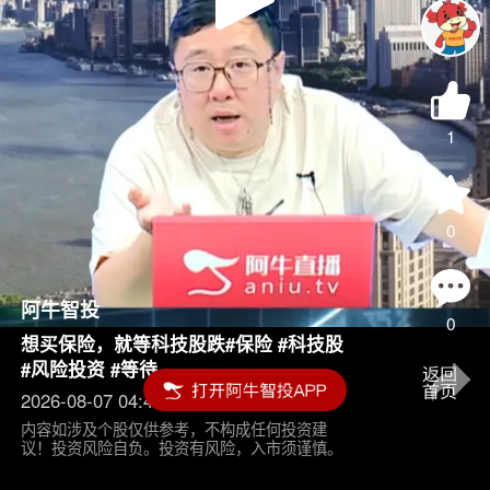
Play
Video
1
0
阿牛智投
0
想买保险，就等科技股跌#保险 #科技股
#风险投资 #等待
2026-08-07 04:45
内容如涉及个股仅供参考，不构成任何投资建
议！投资风险自负。投资有风险，入市须谨慎。