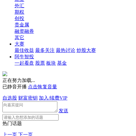
外汇
期权
创投
贵金属
融资融券
其它
大赛
最佳收益
最多关注
最热讨论
炒股大赛
阿牛智投
一起看盘
股票
板块
基金
正在努力加载
.
.
.
已静音开播
点击恢复音量
自选股
财富密钥
加入/续费VIP
发送
热门话题
上一页
下一页