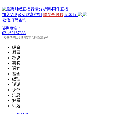
加入VIP
购买财富密钥
购买金股包
问客服
微信扫码咨询
咨询电话：
021-62167888
综合
股票
板块
嘉宾
课程
基金
经理
说说
快评
消息
好看
话题