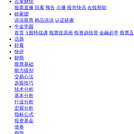
点掌财经
股票直播
回看
预告
点播
股市快讯
在线帮助
砖家团
说说股票
精品说说
认证砖家
牛金学园
首页
A股特战课
股票提高班
投资训练营
金融必学
股票五
话题
好看
快评
财商
股票基础
能力级别
交易心法
选股技巧
技术分析
基本分析
行业分析
宏观分析
指标公式
投资基金
债券
期货