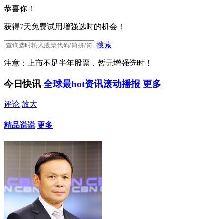
恭喜你！
获得7天免费试用增强选时的机会！
搜索
注意：上市不足半年股票，暂无增强选时！
今日快讯
全球最hot资讯滚动播报
更多
评论
放大
精品说说
更多