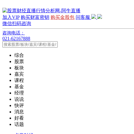
加入VIP
购买财富密钥
购买金股包
问客服
微信扫码咨询
咨询电话：
021-62167888
综合
股票
板块
嘉宾
课程
基金
经理
说说
快评
消息
好看
话题