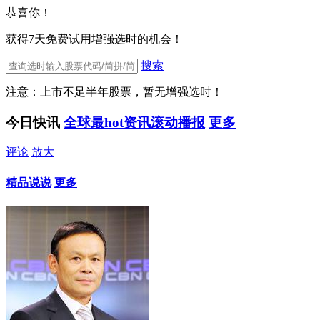
恭喜你！
获得7天免费试用增强选时的机会！
搜索
注意：上市不足半年股票，暂无增强选时！
今日快讯
全球最hot资讯滚动播报
更多
评论
放大
精品说说
更多