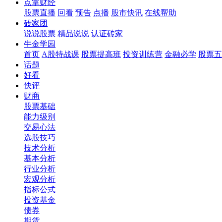
点掌财经
股票直播
回看
预告
点播
股市快讯
在线帮助
砖家团
说说股票
精品说说
认证砖家
牛金学园
首页
A股特战课
股票提高班
投资训练营
金融必学
股票五
话题
好看
快评
财商
股票基础
能力级别
交易心法
选股技巧
技术分析
基本分析
行业分析
宏观分析
指标公式
投资基金
债券
期货