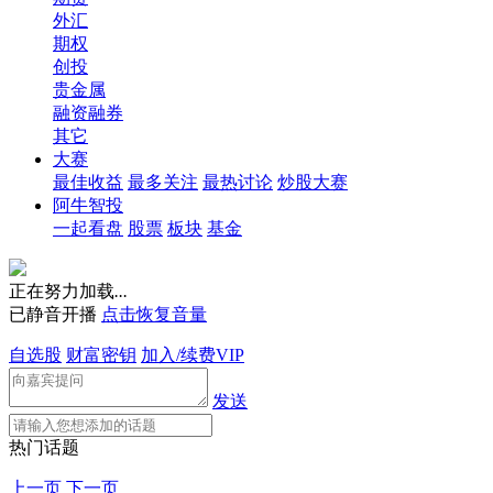
外汇
期权
创投
贵金属
融资融券
其它
大赛
最佳收益
最多关注
最热讨论
炒股大赛
阿牛智投
一起看盘
股票
板块
基金
正在努力加载
.
.
.
已静音开播
点击恢复音量
自选股
财富密钥
加入/续费VIP
发送
热门话题
上一页
下一页