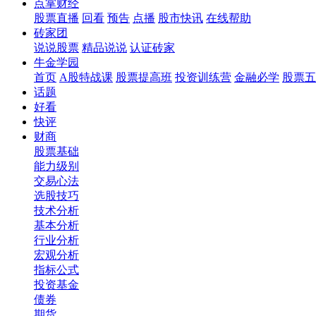
点掌财经
股票直播
回看
预告
点播
股市快讯
在线帮助
砖家团
说说股票
精品说说
认证砖家
牛金学园
首页
A股特战课
股票提高班
投资训练营
金融必学
股票五
话题
好看
快评
财商
股票基础
能力级别
交易心法
选股技巧
技术分析
基本分析
行业分析
宏观分析
指标公式
投资基金
债券
期货