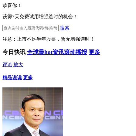
恭喜你！
获得7天免费试用增强选时的机会！
搜索
注意：上市不足半年股票，暂无增强选时！
今日快讯
全球最hot资讯滚动播报
更多
评论
放大
精品说说
更多