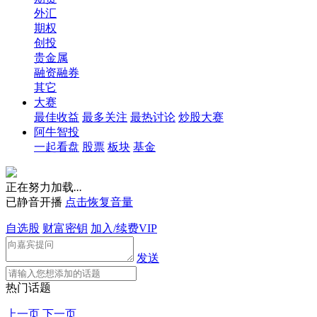
外汇
期权
创投
贵金属
融资融券
其它
大赛
最佳收益
最多关注
最热讨论
炒股大赛
阿牛智投
一起看盘
股票
板块
基金
正在努力加载
.
.
.
已静音开播
点击恢复音量
自选股
财富密钥
加入/续费VIP
发送
热门话题
上一页
下一页