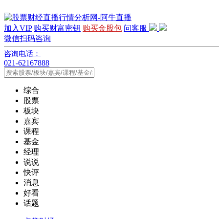
加入VIP
购买财富密钥
购买金股包
问客服
微信扫码咨询
咨询电话：
021-62167888
综合
股票
板块
嘉宾
课程
基金
经理
说说
快评
消息
好看
话题