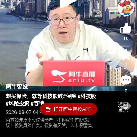
Play
Video
10
1
阿牛智投
0
想买保险，就等科技股跌#保险 #科技股
#风险投资 #等待
2026-08-07 04:45
内容如涉及个股仅供参考，不构成任何投资建
议！投资风险自负。投资有风险，入市须谨慎。