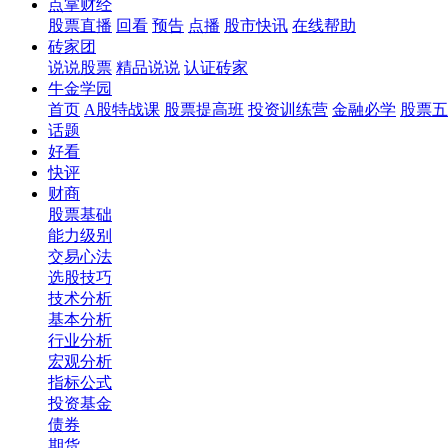
点掌财经
股票直播
回看
预告
点播
股市快讯
在线帮助
砖家团
说说股票
精品说说
认证砖家
牛金学园
首页
A股特战课
股票提高班
投资训练营
金融必学
股票五
话题
好看
快评
财商
股票基础
能力级别
交易心法
选股技巧
技术分析
基本分析
行业分析
宏观分析
指标公式
投资基金
债券
期货