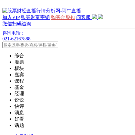
加入VIP
购买财富密钥
购买金股包
问客服
微信扫码咨询
咨询电话：
021-62167888
综合
股票
板块
嘉宾
课程
基金
经理
说说
快评
消息
好看
话题