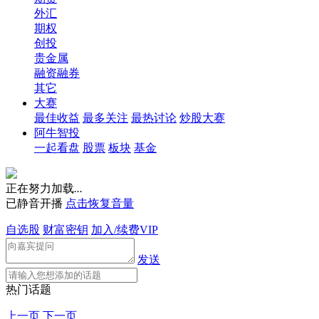
外汇
期权
创投
贵金属
融资融券
其它
大赛
最佳收益
最多关注
最热讨论
炒股大赛
阿牛智投
一起看盘
股票
板块
基金
正在努力加载
.
.
.
已静音开播
点击恢复音量
自选股
财富密钥
加入/续费VIP
发送
热门话题
上一页
下一页