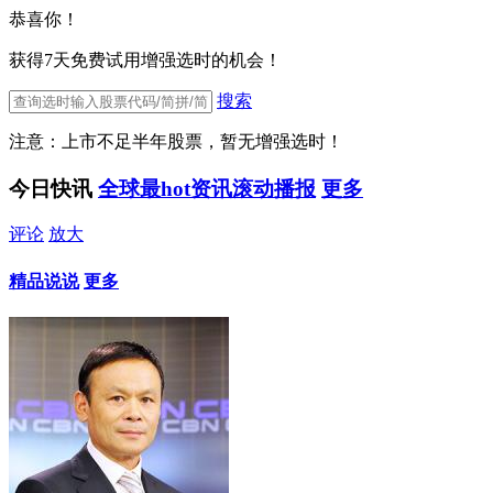
恭喜你！
获得7天免费试用增强选时的机会！
搜索
注意：上市不足半年股票，暂无增强选时！
今日快讯
全球最hot资讯滚动播报
更多
评论
放大
精品说说
更多