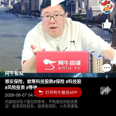
Play
Video
11
1
阿牛智投
0
想买保险，就等科技股跌#保险 #科技股
#风险投资 #等待
2026-08-07 04:45
内容如涉及个股仅供参考，不构成任何投资建
议！投资风险自负。投资有风险，入市须谨慎。