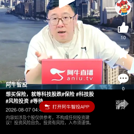
Play
Video
10
1
阿牛智投
0
想买保险，就等科技股跌#保险 #科技股
#风险投资 #等待
2026-08-07 04:45
内容如涉及个股仅供参考，不构成任何投资建
议！投资风险自负。投资有风险，入市须谨慎。