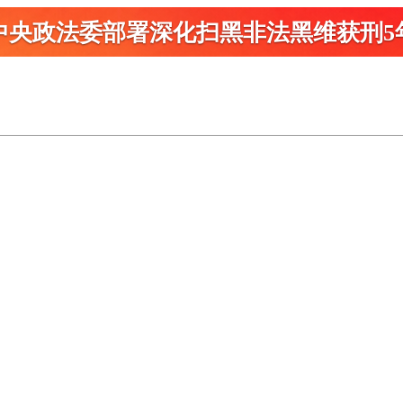
中央政法委部署深化扫黑
非法黑维获刑5