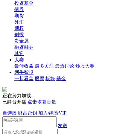
投资基金
债券
期货
外汇
期权
创投
贵金属
融资融券
其它
大赛
最佳收益
最多关注
最热讨论
炒股大赛
阿牛智投
一起看盘
股票
板块
基金
正在努力加载
.
.
.
已静音开播
点击恢复音量
自选股
财富密钥
加入/续费VIP
发送