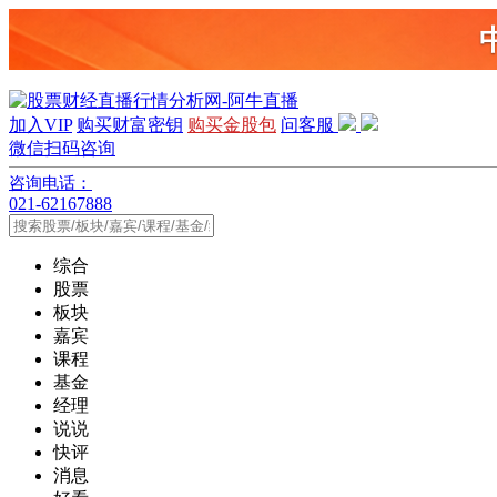
加入VIP
购买财富密钥
购买金股包
问客服
微信扫码咨询
咨询电话：
021-62167888
综合
股票
板块
嘉宾
课程
基金
经理
说说
快评
消息