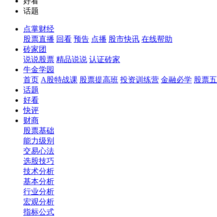
好看
话题
点掌财经
股票直播
回看
预告
点播
股市快讯
在线帮助
砖家团
说说股票
精品说说
认证砖家
牛金学园
首页
A股特战课
股票提高班
投资训练营
金融必学
股票五
话题
好看
快评
财商
股票基础
能力级别
交易心法
选股技巧
技术分析
基本分析
行业分析
宏观分析
指标公式