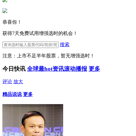
恭喜你！
获得7天免费试用增强选时的机会！
搜索
注意：上市不足半年股票，暂无增强选时！
今日快讯
全球最hot资讯滚动播报
更多
评论
放大
精品说说
更多