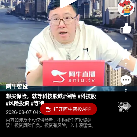
Play
Video
8
0
阿牛智投
0
想买保险，就等科技股跌#保险 #科技股
#风险投资 #等待
2026-08-07 04:45
内容如涉及个股仅供参考，不构成任何投资建
议！投资风险自负。投资有风险，入市须谨慎。