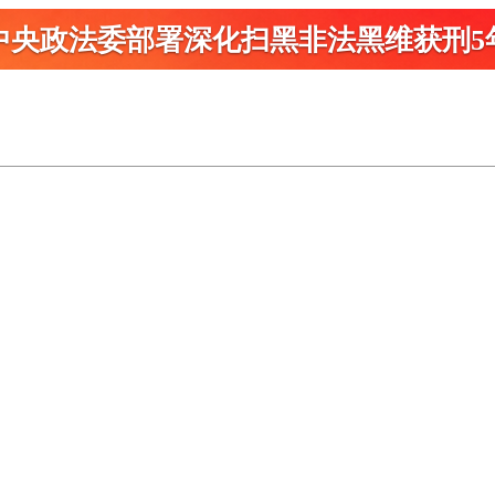
中央政法委部署深化扫黑
非法黑维获刑5