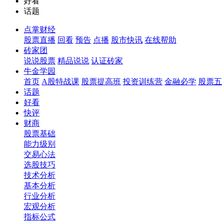
好看
话题
点掌财经
股票直播
回看
预告
点播
股市快讯
在线帮助
砖家团
说说股票
精品说说
认证砖家
牛金学园
首页
A股特战课
股票提高班
投资训练营
金融必学
股票五
话题
好看
快评
财商
股票基础
能力级别
交易心法
选股技巧
技术分析
基本分析
行业分析
宏观分析
指标公式