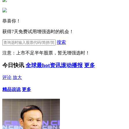
恭喜你！
获得7天免费试用增强选时的机会！
搜索
注意：上市不足半年股票，暂无增强选时！
今日快讯
全球最hot资讯滚动播报
更多
评论
放大
精品说说
更多