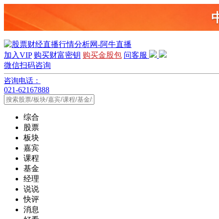
加入VIP
购买财富密钥
购买金股包
问客服
微信扫码咨询
咨询电话：
021-62167888
综合
股票
板块
嘉宾
课程
基金
经理
说说
快评
消息