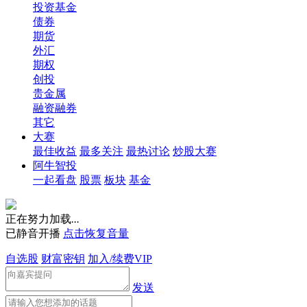
投资基金
债券
期货
外汇
期权
创投
贵金属
融资融券
其它
大赛
最佳收益
最多关注
最热讨论
炒股大赛
阿牛智投
一起看盘
股票
板块
基金
正在努力加载
.
.
.
已静音开播
点击恢复音量
自选股
财富密钥
加入/续费VIP
发送