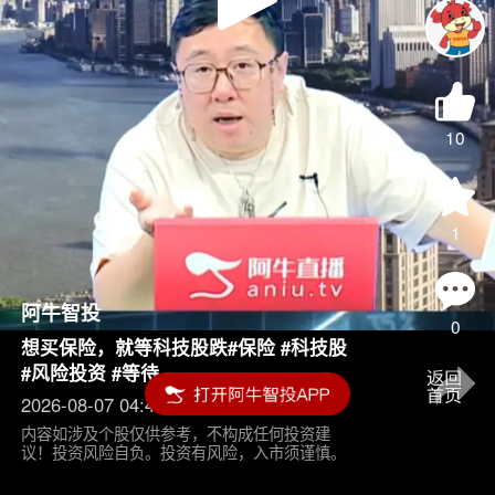
Play
Video
10
1
阿牛智投
0
想买保险，就等科技股跌#保险 #科技股
#风险投资 #等待
2026-08-07 04:45
内容如涉及个股仅供参考，不构成任何投资建
议！投资风险自负。投资有风险，入市须谨慎。