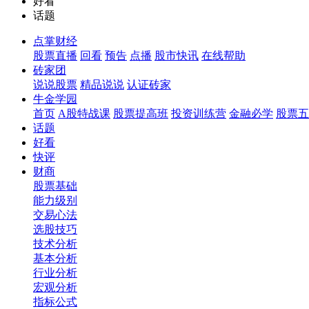
好看
话题
点掌财经
股票直播
回看
预告
点播
股市快讯
在线帮助
砖家团
说说股票
精品说说
认证砖家
牛金学园
首页
A股特战课
股票提高班
投资训练营
金融必学
股票五
话题
好看
快评
财商
股票基础
能力级别
交易心法
选股技巧
技术分析
基本分析
行业分析
宏观分析
指标公式