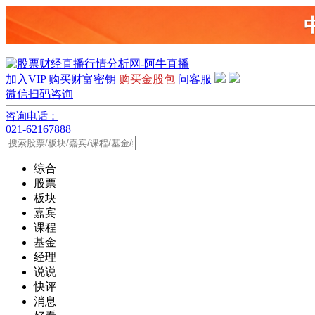
加入VIP
购买财富密钥
购买金股包
问客服
微信扫码咨询
咨询电话：
021-62167888
综合
股票
板块
嘉宾
课程
基金
经理
说说
快评
消息