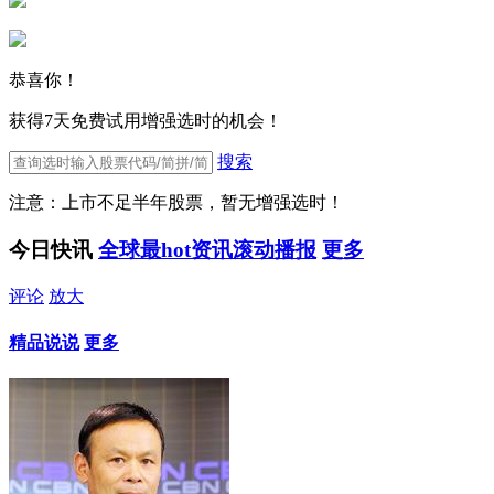
恭喜你！
获得7天免费试用增强选时的机会！
搜索
注意：上市不足半年股票，暂无增强选时！
今日快讯
全球最hot资讯滚动播报
更多
评论
放大
精品说说
更多