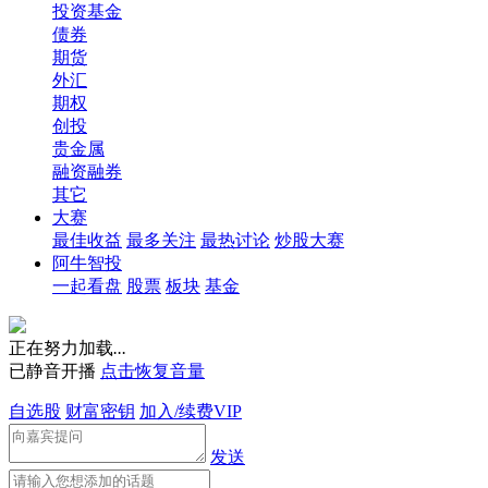
投资基金
债券
期货
外汇
期权
创投
贵金属
融资融券
其它
大赛
最佳收益
最多关注
最热讨论
炒股大赛
阿牛智投
一起看盘
股票
板块
基金
正在努力加载
.
.
.
已静音开播
点击恢复音量
自选股
财富密钥
加入/续费VIP
发送