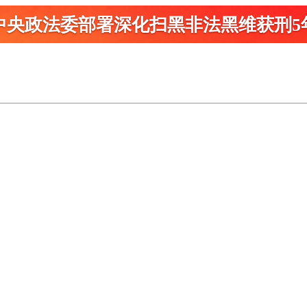
中央政法委部署深化扫黑
非法黑维获刑5