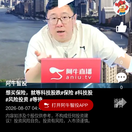
Play
Video
1
0
阿牛智投
0
想买保险，就等科技股跌#保险 #科技股
#风险投资 #等待
2026-08-07 04:45
内容如涉及个股仅供参考，不构成任何投资建
议！投资风险自负。投资有风险，入市须谨慎。