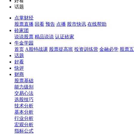
好看
话题
点掌财经
股票直播
回看
预告
点播
股市快讯
在线帮助
砖家团
说说股票
精品说说
认证砖家
牛金学园
首页
A股特战课
股票提高班
投资训练营
金融必学
股票五
话题
好看
快评
财商
股票基础
能力级别
交易心法
选股技巧
技术分析
基本分析
行业分析
宏观分析
指标公式