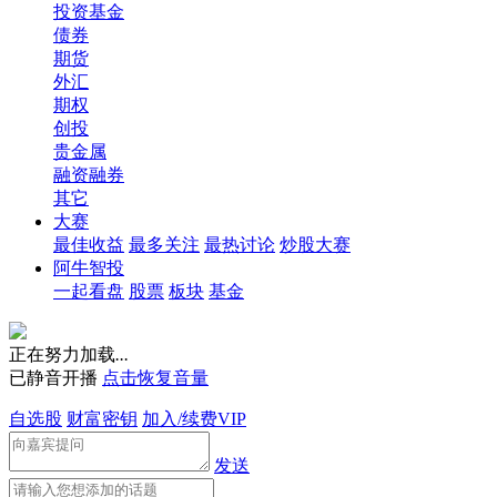
投资基金
债券
期货
外汇
期权
创投
贵金属
融资融券
其它
大赛
最佳收益
最多关注
最热讨论
炒股大赛
阿牛智投
一起看盘
股票
板块
基金
正在努力加载
.
.
.
已静音开播
点击恢复音量
自选股
财富密钥
加入/续费VIP
发送