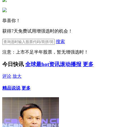
恭喜你！
获得7天免费试用增强选时的机会！
搜索
注意：上市不足半年股票，暂无增强选时！
今日快讯
全球最hot资讯滚动播报
更多
评论
放大
精品说说
更多