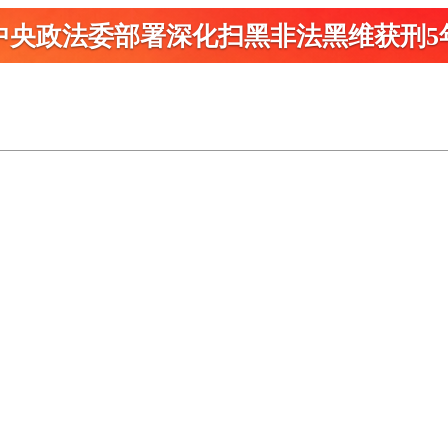
中央政法委部署深化扫黑
非法黑维获刑5