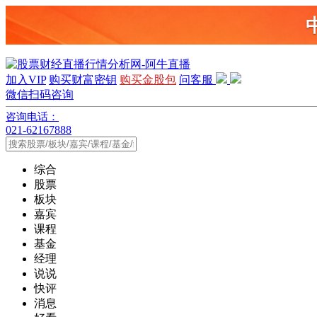
加入VIP
购买财富密钥
购买金股包
问客服
微信扫码咨询
咨询电话：
021-62167888
综合
股票
板块
嘉宾
课程
基金
经理
说说
快评
消息