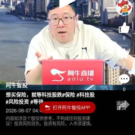
Play
Video
8
0
阿牛智投
0
想买保险，就等科技股跌#保险 #科技股
#风险投资 #等待
2026-08-07 04:45
内容如涉及个股仅供参考，不构成任何投资建
议！投资风险自负。投资有风险，入市须谨慎。