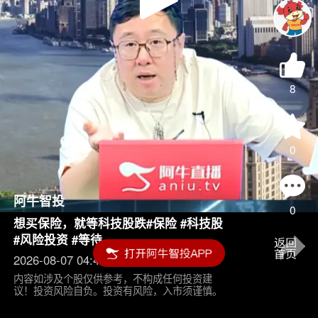
Play
Video
8
0
阿牛智投
0
想买保险，就等科技股跌#保险 #科技股
#风险投资 #等待
2026-08-07 04:45
内容如涉及个股仅供参考，不构成任何投资建
议！投资风险自负。投资有风险，入市须谨慎。