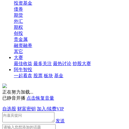
投资基金
债券
期货
外汇
期权
创投
贵金属
融资融券
其它
大赛
最佳收益
最多关注
最热讨论
炒股大赛
阿牛智投
一起看盘
股票
板块
基金
正在努力加载
.
.
.
已静音开播
点击恢复音量
自选股
财富密钥
加入/续费VIP
发送