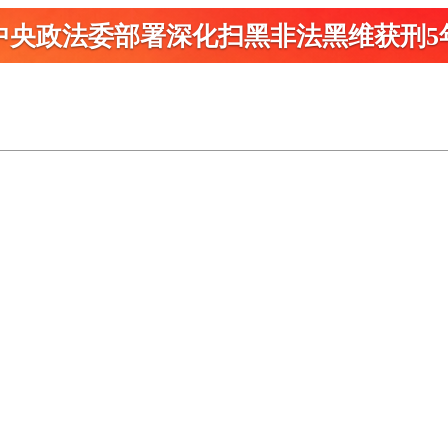
中央政法委部署深化扫黑
非法黑维获刑5