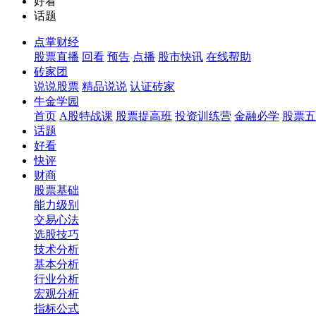
好看
话题
点掌财经
股票直播
回看
预告
点播
股市快讯
在线帮助
砖家团
说说股票
精品说说
认证砖家
牛金学园
首页
A股特战课
股票提高班
投资训练营
金融必学
股票五
话题
好看
快评
财商
股票基础
能力级别
交易心法
选股技巧
技术分析
基本分析
行业分析
宏观分析
指标公式