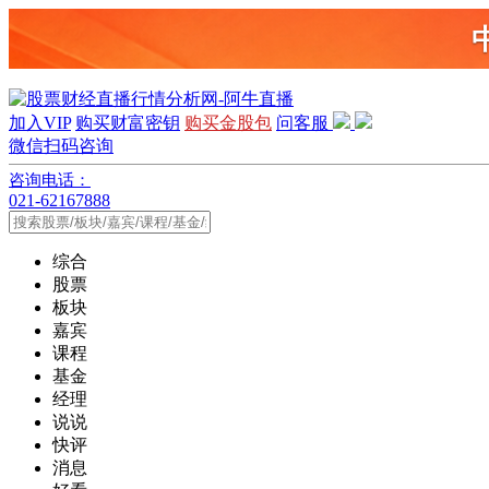
加入VIP
购买财富密钥
购买金股包
问客服
微信扫码咨询
咨询电话：
021-62167888
综合
股票
板块
嘉宾
课程
基金
经理
说说
快评
消息