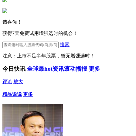
恭喜你！
获得7天免费试用增强选时的机会！
搜索
注意：上市不足半年股票，暂无增强选时！
今日快讯
全球最hot资讯滚动播报
更多
评论
放大
精品说说
更多