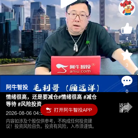
Play
Video
4
3
阿牛智投
0
情绪很高，还是要减仓#情绪很高 #减仓
等待 #风险投资
2026-08-06 04:55
内容如涉及个股仅供参考，不构成任何投资建
议！投资风险自负。投资有风险，入市须谨慎。