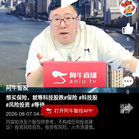
Play
Video
6
0
阿牛智投
0
想买保险，就等科技股跌#保险 #科技股
#风险投资 #等待
2026-08-07 04:45
内容如涉及个股仅供参考，不构成任何投资建
议！投资风险自负。投资有风险，入市须谨慎。