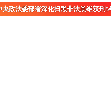
中央政法委部署深化扫黑
非法黑维获刑5