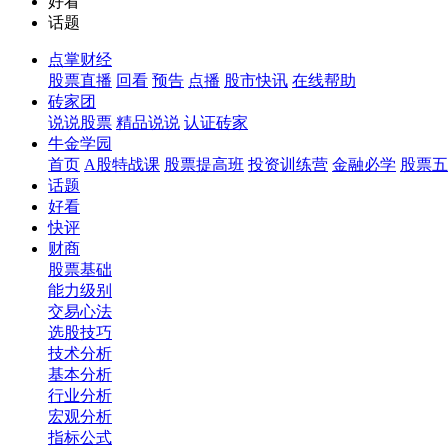
好看
话题
点掌财经
股票直播
回看
预告
点播
股市快讯
在线帮助
砖家团
说说股票
精品说说
认证砖家
牛金学园
首页
A股特战课
股票提高班
投资训练营
金融必学
股票五
话题
好看
快评
财商
股票基础
能力级别
交易心法
选股技巧
技术分析
基本分析
行业分析
宏观分析
指标公式