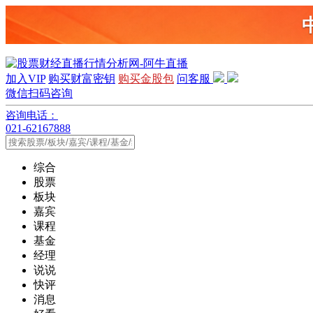
加入VIP
购买财富密钥
购买金股包
问客服
微信扫码咨询
咨询电话：
021-62167888
综合
股票
板块
嘉宾
课程
基金
经理
说说
快评
消息