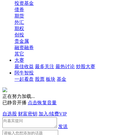
投资基金
债券
期货
外汇
期权
创投
贵金属
融资融券
其它
大赛
最佳收益
最多关注
最热讨论
炒股大赛
阿牛智投
一起看盘
股票
板块
基金
正在努力加载
.
.
.
已静音开播
点击恢复音量
自选股
财富密钥
加入/续费VIP
发送