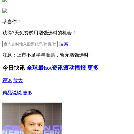
恭喜你！
获得7天免费试用增强选时的机会！
搜索
注意：上市不足半年股票，暂无增强选时！
今日快讯
全球最hot资讯滚动播报
更多
评论
放大
精品说说
更多