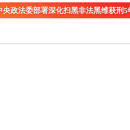
中央政法委部署深化扫黑
非法黑维获刑5