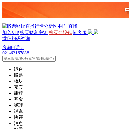
加入VIP
购买财富密钥
购买金股包
问客服
微信扫码咨询
咨询电话：
021-62167888
综合
股票
板块
嘉宾
课程
基金
经理
说说
快评
消息