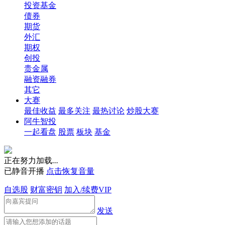
投资基金
债券
期货
外汇
期权
创投
贵金属
融资融券
其它
大赛
最佳收益
最多关注
最热讨论
炒股大赛
阿牛智投
一起看盘
股票
板块
基金
正在努力加载
.
.
.
已静音开播
点击恢复音量
自选股
财富密钥
加入/续费VIP
发送