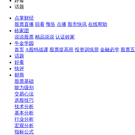
好看
话题
点掌财经
股票直播
回看
预告
点播
股市快讯
在线帮助
砖家团
说说股票
精品说说
认证砖家
牛金学园
首页
A股特战课
股票提高班
投资训练营
金融必学
股票五
话题
好看
快评
财商
股票基础
能力级别
交易心法
选股技巧
技术分析
基本分析
行业分析
宏观分析
指标公式