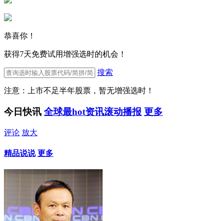
恭喜你！
获得7天免费试用增强选时的机会！
搜索
注意：上市不足半年股票，暂无增强选时！
今日快讯
全球最hot资讯滚动播报
更多
评论
放大
精品说说
更多