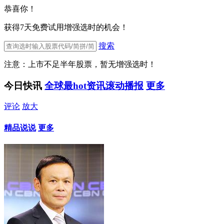
恭喜你！
获得7天免费试用增强选时的机会！
搜索
注意：上市不足半年股票，暂无增强选时！
今日快讯
全球最hot资讯滚动播报
更多
评论
放大
精品说说
更多