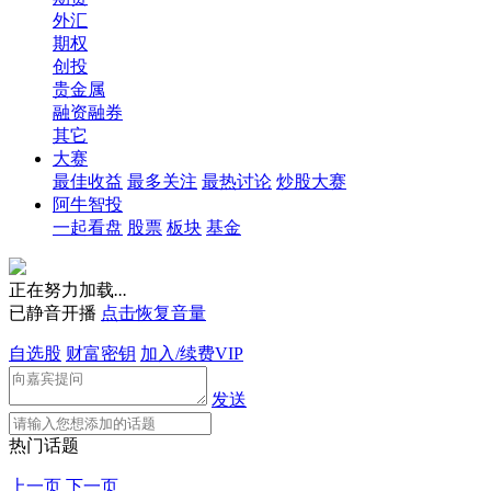
外汇
期权
创投
贵金属
融资融券
其它
大赛
最佳收益
最多关注
最热讨论
炒股大赛
阿牛智投
一起看盘
股票
板块
基金
正在努力加载
.
.
.
已静音开播
点击恢复音量
自选股
财富密钥
加入/续费VIP
发送
热门话题
上一页
下一页