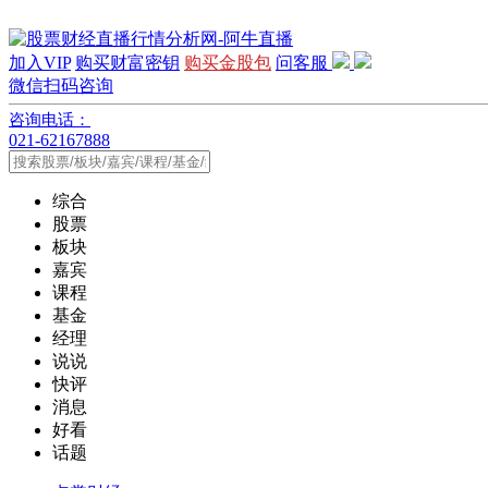
加入VIP
购买财富密钥
购买金股包
问客服
微信扫码咨询
咨询电话：
021-62167888
综合
股票
板块
嘉宾
课程
基金
经理
说说
快评
消息
好看
话题