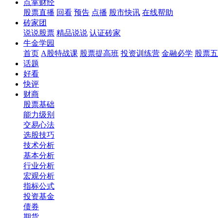
点掌财经
股票直播
回看
预告
点播
股市快讯
在线帮助
砖家团
说说股票
精品说说
认证砖家
牛金学园
首页
A股特战课
股票提高班
投资训练营
金融必学
股票五
话题
好看
快评
财商
股票基础
能力级别
交易心法
选股技巧
技术分析
基本分析
行业分析
宏观分析
指标公式
投资基金
债券
期货