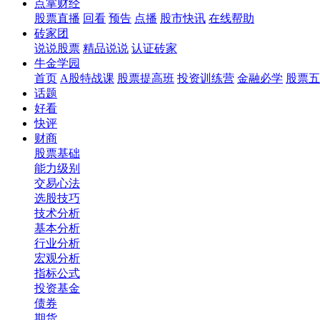
点掌财经
股票直播
回看
预告
点播
股市快讯
在线帮助
砖家团
说说股票
精品说说
认证砖家
牛金学园
首页
A股特战课
股票提高班
投资训练营
金融必学
股票五
话题
好看
快评
财商
股票基础
能力级别
交易心法
选股技巧
技术分析
基本分析
行业分析
宏观分析
指标公式
投资基金
债券
期货