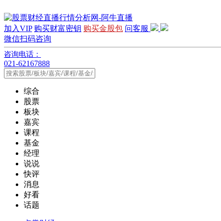
加入VIP
购买财富密钥
购买金股包
问客服
微信扫码咨询
咨询电话：
021-62167888
综合
股票
板块
嘉宾
课程
基金
经理
说说
快评
消息
好看
话题