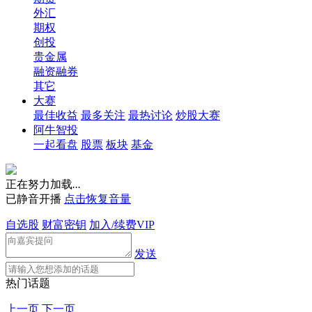
外汇
期权
创投
贵金属
融资融券
其它
大赛
最佳收益
最多关注
最热讨论
炒股大赛
阿牛智投
一起看盘
股票
板块
基金
正在努力加载
.
.
.
已静音开播
点击恢复音量
自选股
财富密钥
加入/续费VIP
发送
热门话题
上一页
下一页