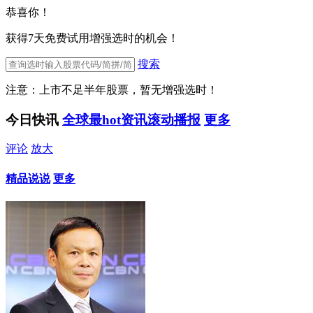
恭喜你！
获得7天免费试用增强选时的机会！
搜索
注意：上市不足半年股票，暂无增强选时！
今日快讯
全球最hot资讯滚动播报
更多
评论
放大
精品说说
更多