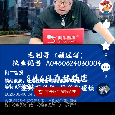
3
2
阿牛智投
0
情绪很高，还是要减仓#情绪很高 #减仓
等待 #风险投资
2026-08-06 04:55
内容如涉及个股仅供参考，不构成任何投资建
议！投资风险自负。投资有风险，入市须谨慎。