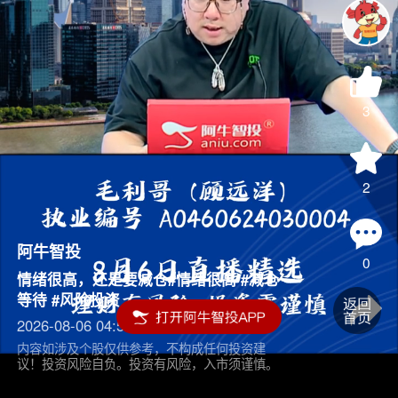
3
2
阿牛智投
0
情绪很高，还是要减仓#情绪很高 #减仓
等待 #风险投资
2026-08-06 04:55
内容如涉及个股仅供参考，不构成任何投资建
议！投资风险自负。投资有风险，入市须谨慎。