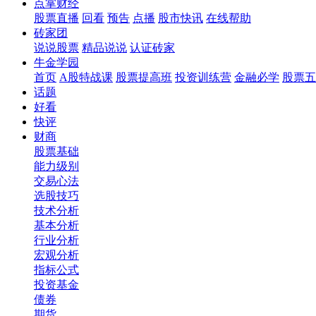
点掌财经
股票直播
回看
预告
点播
股市快讯
在线帮助
砖家团
说说股票
精品说说
认证砖家
牛金学园
首页
A股特战课
股票提高班
投资训练营
金融必学
股票五
话题
好看
快评
财商
股票基础
能力级别
交易心法
选股技巧
技术分析
基本分析
行业分析
宏观分析
指标公式
投资基金
债券
期货