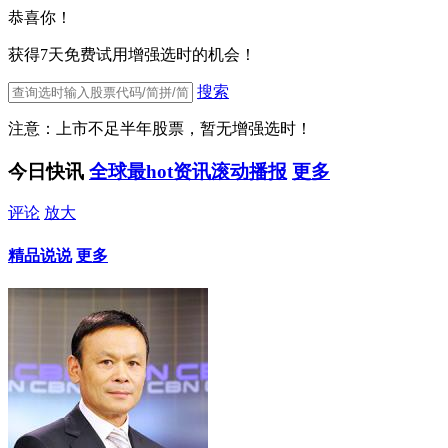
恭喜你！
获得7天免费试用增强选时的机会！
搜索
注意：上市不足半年股票，暂无增强选时！
今日快讯
全球最hot资讯滚动播报
更多
评论
放大
精品说说
更多