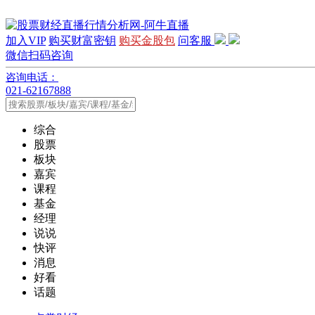
加入VIP
购买财富密钥
购买金股包
问客服
微信扫码咨询
咨询电话：
021-62167888
综合
股票
板块
嘉宾
课程
基金
经理
说说
快评
消息
好看
话题