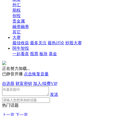
外汇
期权
创投
贵金属
融资融券
其它
大赛
最佳收益
最多关注
最热讨论
炒股大赛
阿牛智投
一起看盘
股票
板块
基金
正在努力加载
.
.
.
已静音开播
点击恢复音量
自选股
财富密钥
加入/续费VIP
发送
热门话题
上一页
下一页