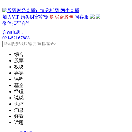
加入VIP
购买财富密钥
购买金股包
问客服
微信扫码咨询
咨询电话：
021-62167888
综合
股票
板块
嘉宾
课程
基金
经理
说说
快评
消息
好看
话题