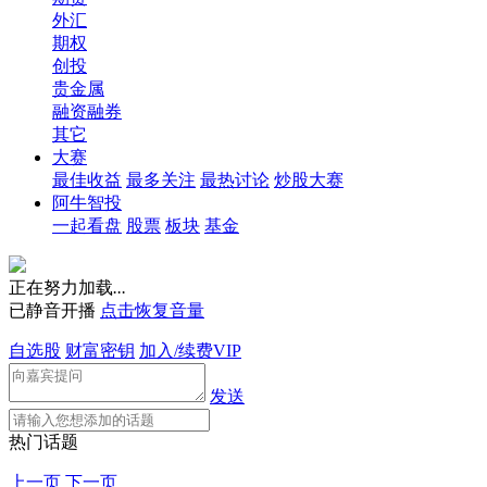
外汇
期权
创投
贵金属
融资融券
其它
大赛
最佳收益
最多关注
最热讨论
炒股大赛
阿牛智投
一起看盘
股票
板块
基金
正在努力加载
.
.
.
已静音开播
点击恢复音量
自选股
财富密钥
加入/续费VIP
发送
热门话题
上一页
下一页