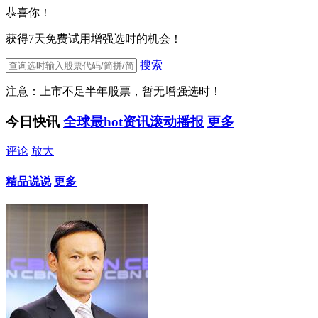
恭喜你！
获得7天免费试用增强选时的机会！
搜索
注意：上市不足半年股票，暂无增强选时！
今日快讯
全球最hot资讯滚动播报
更多
评论
放大
精品说说
更多