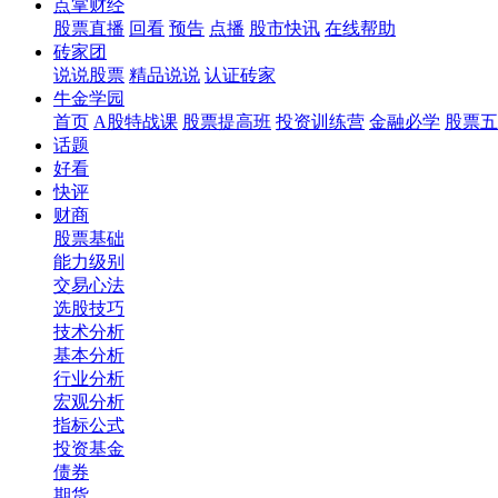
点掌财经
股票直播
回看
预告
点播
股市快讯
在线帮助
砖家团
说说股票
精品说说
认证砖家
牛金学园
首页
A股特战课
股票提高班
投资训练营
金融必学
股票五
话题
好看
快评
财商
股票基础
能力级别
交易心法
选股技巧
技术分析
基本分析
行业分析
宏观分析
指标公式
投资基金
债券
期货