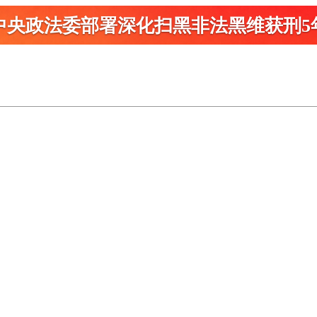
中央政法委部署深化扫黑
非法黑维获刑5