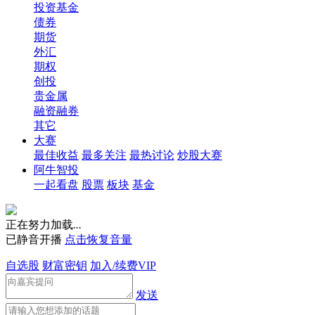
投资基金
债券
期货
外汇
期权
创投
贵金属
融资融券
其它
大赛
最佳收益
最多关注
最热讨论
炒股大赛
阿牛智投
一起看盘
股票
板块
基金
正在努力加载
.
.
.
已静音开播
点击恢复音量
自选股
财富密钥
加入/续费VIP
发送