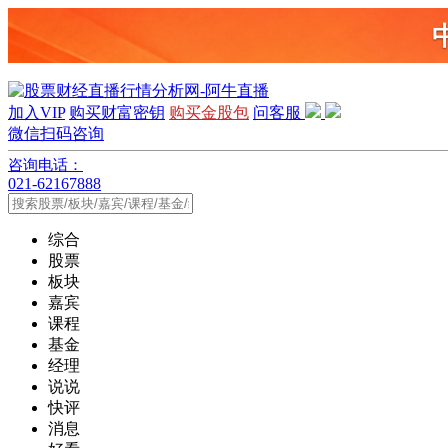
加入VIP
购买财富密钥
购买金股包
问客服
微信扫码咨询
咨询电话：
021-62167888
综合
股票
板块
嘉宾
课程
基金
经理
说说
快评
消息