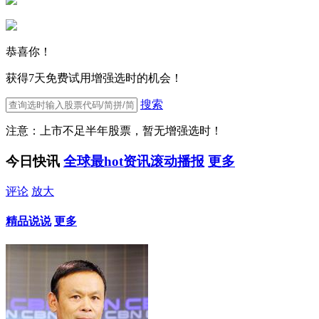
恭喜你！
获得7天免费试用增强选时的机会！
搜索
注意：上市不足半年股票，暂无增强选时！
今日快讯
全球最hot资讯滚动播报
更多
评论
放大
精品说说
更多