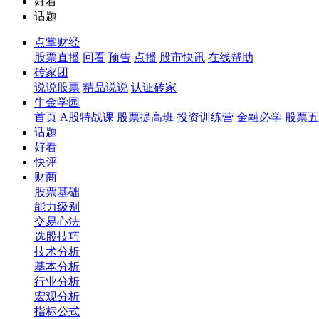
好看
话题
点掌财经
股票直播
回看
预告
点播
股市快讯
在线帮助
砖家团
说说股票
精品说说
认证砖家
牛金学园
首页
A股特战课
股票提高班
投资训练营
金融必学
股票五
话题
好看
快评
财商
股票基础
能力级别
交易心法
选股技巧
技术分析
基本分析
行业分析
宏观分析
指标公式