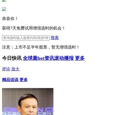
恭喜你！
获得7天免费试用增强选时的机会！
搜索
注意：上市不足半年股票，暂无增强选时！
今日快讯
全球最hot资讯滚动播报
更多
评论
放大
精品说说
更多