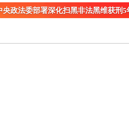
中央政法委部署深化扫黑
非法黑维获刑5