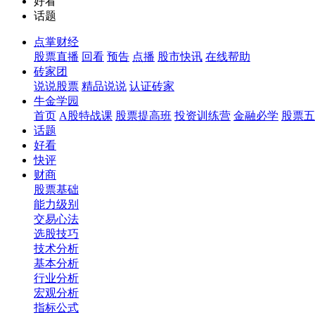
好看
话题
点掌财经
股票直播
回看
预告
点播
股市快讯
在线帮助
砖家团
说说股票
精品说说
认证砖家
牛金学园
首页
A股特战课
股票提高班
投资训练营
金融必学
股票五
话题
好看
快评
财商
股票基础
能力级别
交易心法
选股技巧
技术分析
基本分析
行业分析
宏观分析
指标公式