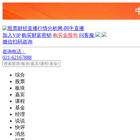
加入VIP
购买财富密钥
购买金股包
问客服
微信扫码咨询
咨询电话：
021-62167888
综合
股票
板块
嘉宾
课程
基金
经理
说说
快评
消息