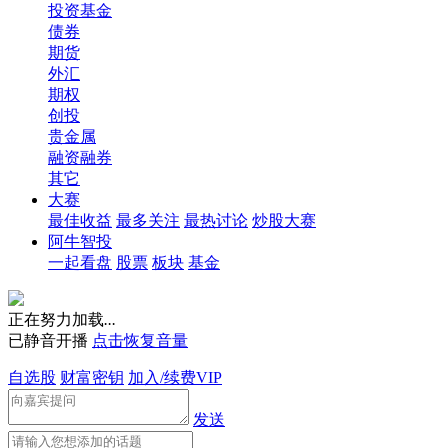
投资基金
债券
期货
外汇
期权
创投
贵金属
融资融券
其它
大赛
最佳收益
最多关注
最热讨论
炒股大赛
阿牛智投
一起看盘
股票
板块
基金
正在努力加载
.
.
.
已静音开播
点击恢复音量
自选股
财富密钥
加入/续费VIP
发送